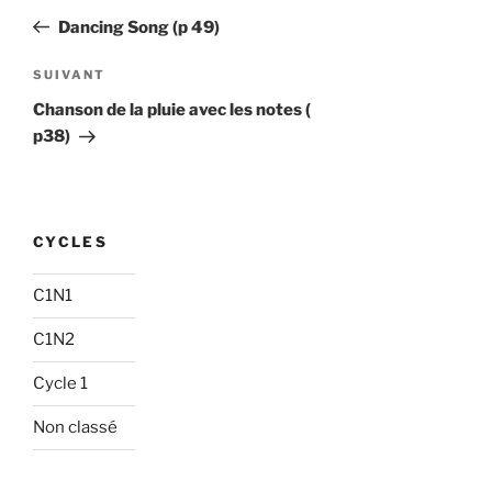
de
précédent
Dancing Song (p 49)
l’article
Article
SUIVANT
suivant
Chanson de la pluie avec les notes (
p38)
CYCLES
C1N1
C1N2
Cycle 1
Non classé