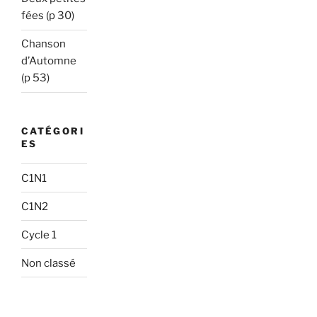
fées (p 30)
Chanson
d’Automne
(p 53)
CATÉGORI
ES
C1N1
C1N2
Cycle 1
Non classé