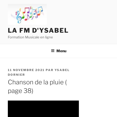
Aller
au
contenu
principal
LA FM D'YSABEL
Formation Musicale en ligne
Menu
PUBLIÉ
11 NOVEMBRE 2021
PAR
YSABEL
LE
DORNIER
Chanson de la pluie (
page 38)